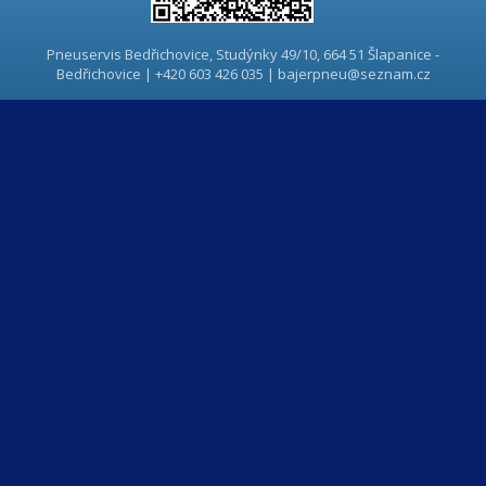
Pneuservis Bedřichovice, Studýnky 49/10, 664 51 Šlapanice -
Bedřichovice | +420 603 426 035 | bajerpneu@seznam.cz